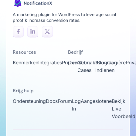
A marketing plugin for WordPress to leverage social
proof & increase conversion rates.
Resources
Bedrijf
Kenmerken
Integraties
Prijzen
Over
Gebruik
Contact
Aanvraag
Blog
Carrière
Priv
Cases
Indienen
Krijg hulp
Ondersteuning
Docs
Forum
Log
Aangeslotene
Bekijk
In
Live
Voorbeeld