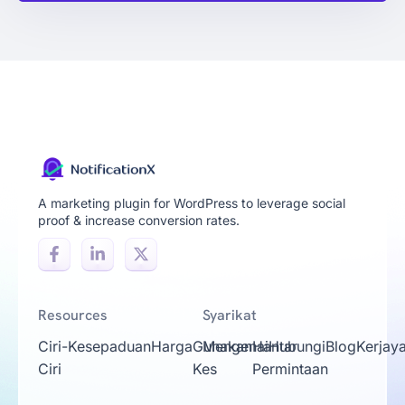
A marketing plugin for WordPress to leverage social
proof & increase conversion rates.
Resources
Syarikat
Ciri-
Kesepaduan
Harga
Gunakan
Mengenai
Hantar
Hubungi
Blog
Kerjay
Ciri
Kes
Permintaan