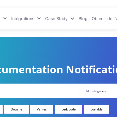
s
Intégrations
Case Study
Blog
Obtenir de l'
umentation Notificat
Douane
Ventes
petit code
portable