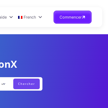
aide
French
Commencer
ionX