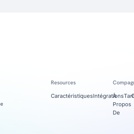
Resources
Compag
Caractéristiques
Intégrations
À
Tari
ge
Propos
De