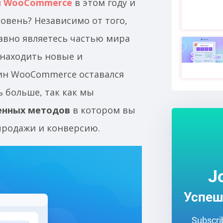
и WooCommerce
в этом году и
овень? Независимо от того,
давно являетесь частью мира
находить новые и
ин WooCommerce оставался
 больше, так как мы
енных методов
в котором вы
 продажи и конверсию.
J
Успеш
Subscrib