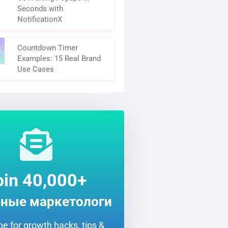
Seconds with
NotificationX
Countdown Timer
Examples: 15 Real Brand
Use Cases
oin 40,000+
ные маркетологи
e for growth hacks, tips &