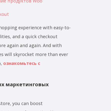
ие продуктов Woo
kout
opping experience with easy-to-
lities, and a quick checkout
ore again and again. And with
s will skyrocket more than ever
o,
ознакомьтесь с
ых маркетинговых
tore, you can boost