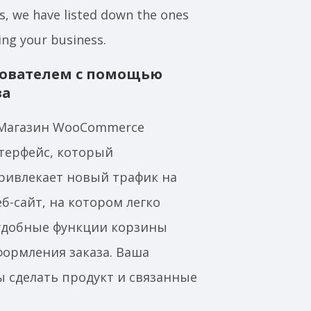
s, we have listed down the ones
ing your business.
зователем с помощью
за
Магазин WooCommerce
терфейс, который
ривлекает новый трафик на
еб-сайт, на котором легко
 удобные функции корзины
формления заказа. Ваша
ы сделать продукт и связанные