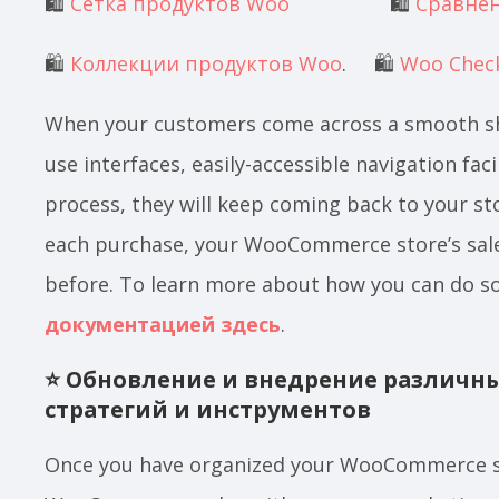
🛍️
Сетка продуктов Woo
🛍️
Сравнен
🛍️
Коллекции продуктов Woo
.
🛍️
Woo Chec
When your customers come across a smooth sh
use interfaces, easily-accessible navigation faci
process, they will keep coming back to your st
each purchase, your WooCommerce store’s sale
before. To learn more about how you can do s
документацией здесь
.
⭐ Обновление и внедрение различн
стратегий и инструментов
Once you have organized your WooCommerce s