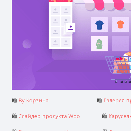
🛍️
Ву Корзина
🛍️
Галерея п
🛍️
Слайдер продукта Woo
🛍️
Карусел