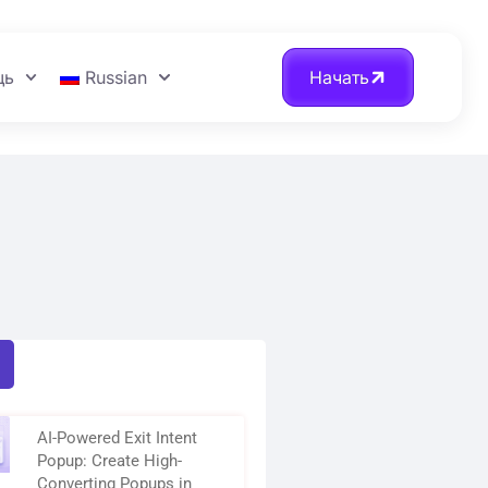
щь
Russian
Начать
AI-Powered Exit Intent
Popup: Create High-
Converting Popups in