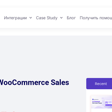
Интеграции
Case Study
Блог
Получить помо
t WooCommerce Sales
Recent