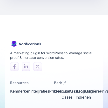
A marketing plugin for WordPress to leverage social
proof & increase conversion rates.
Resources
Bedrijf
Kenmerken
Integraties
Prijzen
Over
Gebruik
Contact
Aanvraag
Blog
Carrière
Priv
Cases
Indienen