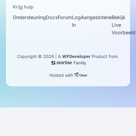
Krijg hulp
Ondersteuning
Docs
Forum
Log
Aangeslotene
Bekijk
In
Live
Voorbeeld
WPDeveloper
Copyright © 2026 | A
Product from
Family
Hosted with