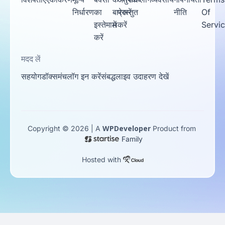
निर्धारण
का
बारे
प्रस्तुत
करें
नीति
Of
इस्तेमाल
में
करें
Servi
करें
मदद लें
सहयोग
डॉक्स
मंच
लॉग इन करें
संबद्ध
लाइव उदाहरण देखें
WPDeveloper
Copyright © 2026 | A
Product from
Family
Hosted with