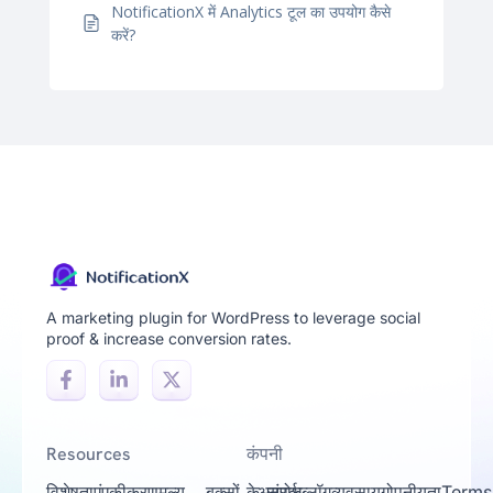
NotificationX में Analytics टूल का उपयोग कैसे
करें?
A marketing plugin for WordPress to leverage social
proof & increase conversion rates.
Resources
कंपनी
विशेषताएं
एकीकरण
मूल्य
बक्सों
के
अनुरोध
संपर्क
ब्लॉग
व्यवसाय
गोपनीयता
Terms