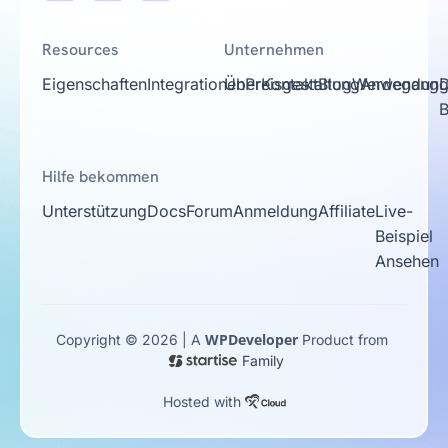
Resources
Unternehmen
Eigenschaften
Integrationen
Über
Preisgestaltung
Kontakt
Blog
Werdegang
Anwendungs
D
Hilfe bekommen
Unterstützung
Docs
Forum
Anmeldung
Affiliate
Live-
Beispiel
Ansehen
WPDeveloper
Copyright © 2026 | A
Product from
Family
Hosted with