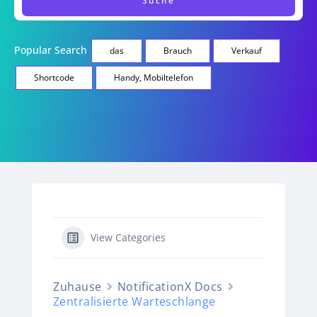
Popular Search
das
Brauch
Verkauf
Shortcode
Handy, Mobiltelefon
View Categories
Zuhause
NotificationX Docs
Zentralisierte Warteschlange