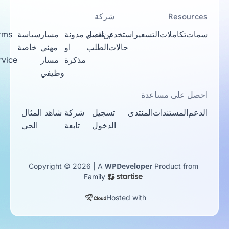
Resources
شركة
سمات
تكاملات
التسعير
استخدم
عن
تقديم
اتصل
مدونة
مسار
سياسة
Terms
حالات
الطلب
او
مهني
خاصة
Of
مذكرة
مسار
Service
وظيفي
احصل على مساعدة
الدعم
المستندات
المنتدى
تسجيل
شركة
شاهد المثال
الدخول
تابعة
الحي
WPDeveloper
Copyright © 2026 | A
Product from
Family
Hosted with