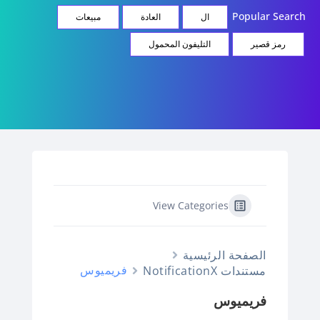
Popular Searc
ال
العادة
مبيعات
رمز قصير
التليفون المحمول
View Categories
الصفحة الرئيسية
فريميوس
مستندات NotificationX
فريميوس