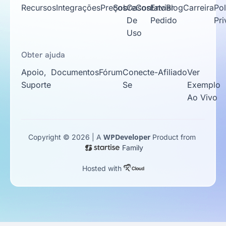
Recursos
Integrações
Preços
Sobre
Casos
Contato
Enviar
Blog
Carreira
Pol
De
Pedido
Pr
Uso
Obter ajuda
Apoio,
Documentos
Fórum
Conecte-
Afiliado
Ver
Suporte
Se
Exemplo
Ao Vivo
WPDeveloper
Copyright © 2026 | A
Product from
Family
Hosted with