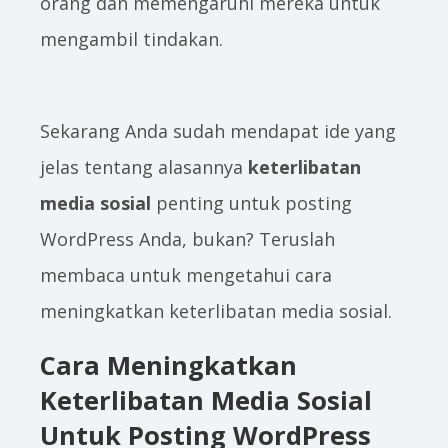
orang dan memengaruhi mereka untuk
mengambil tindakan.
Sekarang Anda sudah mendapat ide yang
jelas tentang alasannya
keterlibatan
media sosial
penting untuk posting
WordPress Anda, bukan? Teruslah
membaca untuk mengetahui cara
meningkatkan keterlibatan media sosial.
Cara Meningkatkan
Keterlibatan Media Sosial
Untuk Posting WordPress