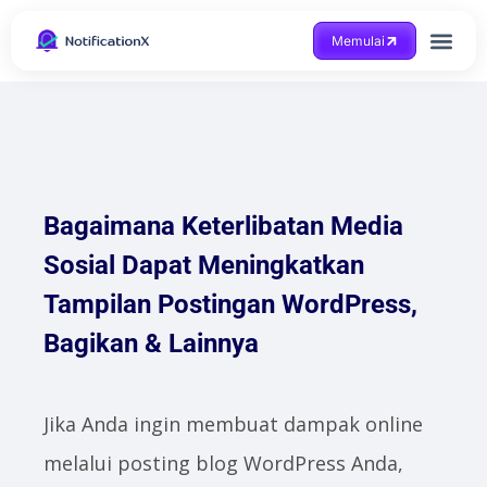
Memulai
Mendapatkan bantuan
Bagaimana Keterlibatan Media
Sosial Dapat Meningkatkan
Tampilan Postingan WordPress,
Bagikan & Lainnya
Jika Anda ingin membuat dampak online
melalui posting blog WordPress Anda,