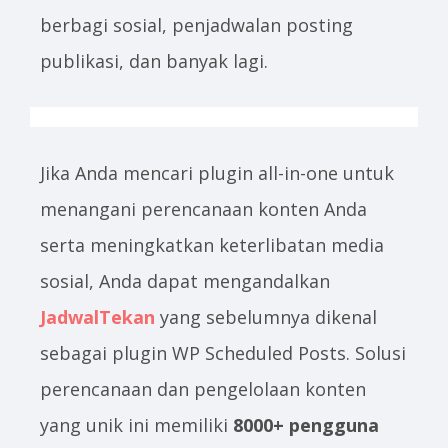
berbagi sosial, penjadwalan posting
publikasi, dan banyak lagi.
Jika Anda mencari plugin all-in-one untuk
menangani perencanaan konten Anda
serta meningkatkan keterlibatan media
sosial, Anda dapat mengandalkan
JadwalTekan
yang sebelumnya dikenal
sebagai plugin WP Scheduled Posts. Solusi
perencanaan dan pengelolaan konten
yang unik ini memiliki
8000+ pengguna