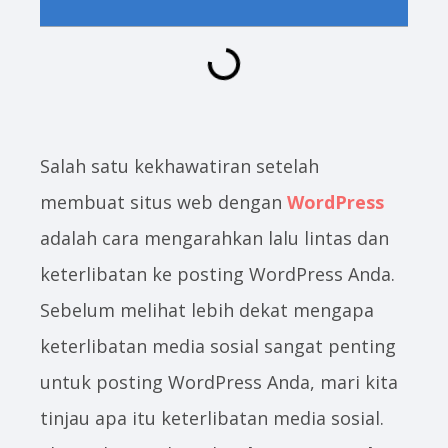
Salah satu kekhawatiran setelah
membuat situs web dengan
WordPress
adalah cara mengarahkan lalu lintas dan
keterlibatan ke posting WordPress Anda.
Sebelum melihat lebih dekat mengapa
keterlibatan media sosial sangat penting
untuk posting WordPress Anda, mari kita
tinjau apa itu keterlibatan media sosial.