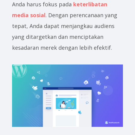
Anda harus fokus pada
keterlibatan
media sosial
. Dengan perencanaan yang
tepat, Anda dapat menjangkau audiens
yang ditargetkan dan menciptakan
kesadaran merek dengan lebih efektif.