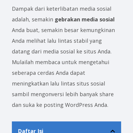
Dampak dari keterlibatan media sosial
adalah, semakin
gebrakan media sosial
Anda buat, semakin besar kemungkinan
Anda melihat lalu lintas stabil yang
datang dari media sosial ke situs Anda.
Mulailah membaca untuk mengetahui
seberapa cerdas Anda dapat
meningkatkan lalu lintas situs sosial
sambil mengonversi lebih banyak share
dan suka ke posting WordPress Anda.
Daftar Isi