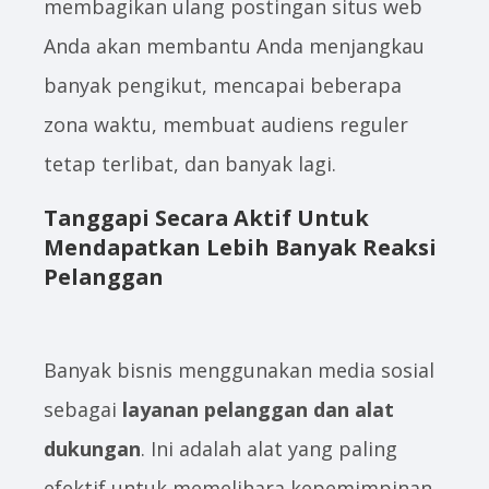
membagikan ulang postingan situs web
Anda akan membantu Anda menjangkau
banyak pengikut, mencapai beberapa
zona waktu, membuat audiens reguler
tetap terlibat, dan banyak lagi.
Tanggapi Secara Aktif Untuk
Mendapatkan Lebih Banyak Reaksi
Pelanggan
Banyak bisnis menggunakan media sosial
sebagai
layanan pelanggan dan alat
dukungan
. Ini adalah alat yang paling
efektif untuk memelihara kepemimpinan