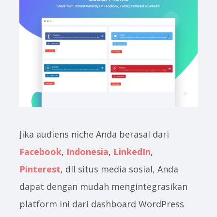
Jika audiens niche Anda berasal dari
Facebook
,
Indonesia
,
LinkedIn
,
Pinterest
, dll situs media sosial, Anda
dapat dengan mudah mengintegrasikan
platform ini dari dashboard WordPress