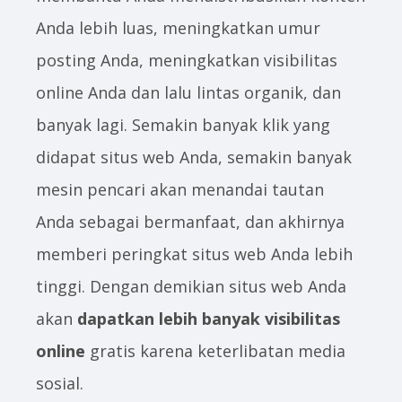
Anda lebih luas, meningkatkan umur
posting Anda, meningkatkan visibilitas
online Anda dan lalu lintas organik, dan
banyak lagi. Semakin banyak klik yang
didapat situs web Anda, semakin banyak
mesin pencari akan menandai tautan
Anda sebagai bermanfaat, dan akhirnya
memberi peringkat situs web Anda lebih
tinggi. Dengan demikian situs web Anda
akan
dapatkan lebih banyak visibilitas
online
gratis karena keterlibatan media
sosial.