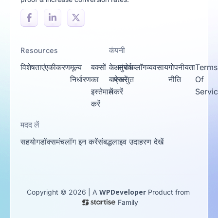
Resources
कंपनी
विशेषताएं
एकीकरण
मूल्य
बक्सों
के
अनुरोध
संपर्क
ब्लॉग
व्यवसाय
गोपनीयता
Terms
निर्धारण
का
बारे
प्रस्तुत
करें
नीति
Of
इस्तेमाल
में
करें
Servi
करें
मदद लें
सहयोग
डॉक्स
मंच
लॉग इन करें
संबद्ध
लाइव उदाहरण देखें
WPDeveloper
Copyright © 2026 | A
Product from
Family