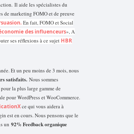
action.
Il aide les spécialistes du
ées de marketing FOMO et de preuve
ersuasion.
En fait, FOMO et Social
économie des influenceurs
», A
er ses réflexions à ce sujet
HBR
nnée. Et un peu moins de 3 mois, nous
rs satisfaits.
Nous sommes
e pour la plus large gamme de
ciale pour WordPress et WooCommerce.
ficationX
ce qui vous aidera à
gin est en cours. Nous pensons que le
92% Feedback organique
ns un