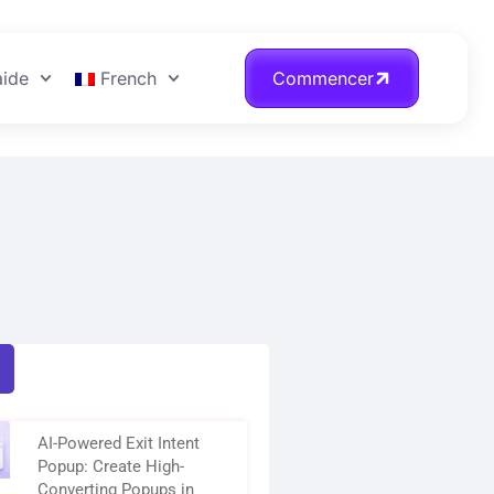
aide
French
Commencer
AI-Powered Exit Intent
Popup: Create High-
Converting Popups in