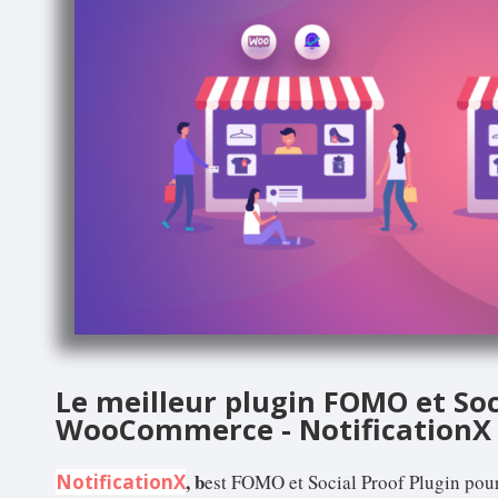
Le meilleur plugin FOMO et Soc
WooCommerce - NotificationX
, b
NotificationX
est FOMO et Social Proof Plugin po