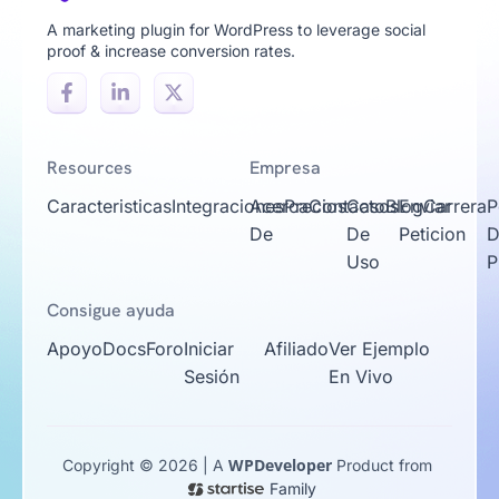
A marketing plugin for WordPress to leverage social
proof & increase conversion rates.
Resources
Empresa
Caracteristicas
Integraciones
Acerca
Precios
Contacto
Casos
Blog
Enviar
Carrera
P
De
De
Peticion
D
Uso
P
Consigue ayuda
Apoyo
Docs
Foro
Iniciar
Afiliado
Ver Ejemplo
Sesión
En Vivo
WPDeveloper
Copyright © 2026 | A
Product from
Family