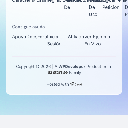
Caracteristicas
Integraciones
Acerca
Precios
Contacto
Casos
Blog
Enviar
Carrera
P
De
De
Peticion
D
Uso
P
Consigue ayuda
Apoyo
Docs
Foro
Iniciar
Afiliado
Ver Ejemplo
Sesión
En Vivo
WPDeveloper
Copyright © 2026 | A
Product from
Family
Hosted with