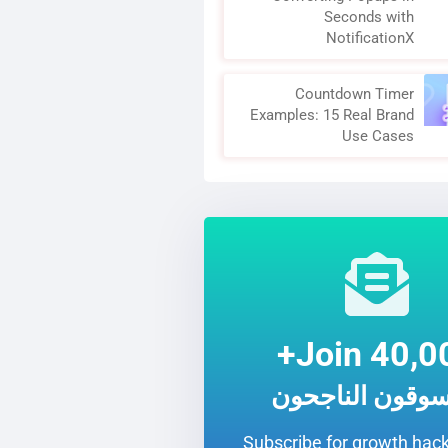
Seconds with
NotificationX
Countdown Timer
Examples: 15 Real Brand
Use Cases
Join 40,00
سوقون الناجحون
Subscribe for growth hack