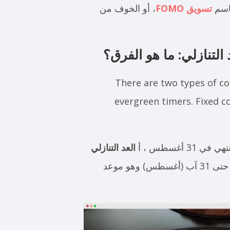
باسم
تسويق FOMO
، أو الخوف من
التنازلي: ما هو الفرق؟
There are two types of c
evergreen timers. Fixed c
أغسطس ، أ
العد التنازلي
سيتم العد التنازلي فقط للأيام أو الساعات المتبقية حتى 31 آب (أغسطس) وهو موعد